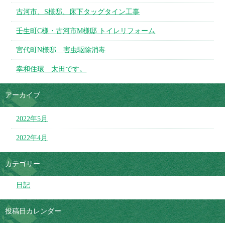
古河市、S様邸、床下タッグタイン工事
壬生町C様・古河市M様邸 トイレリフォーム
宮代町N様邸 害虫駆除消毒
幸和住環 太田です。
アーカイブ
2022年5月
2022年4月
カテゴリー
日記
投稿日カレンダー