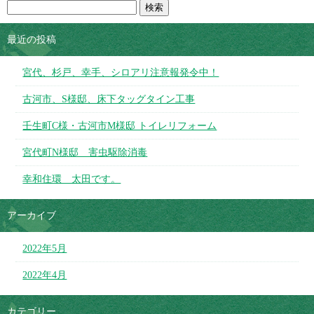
最近の投稿
宮代、杉戸、幸手、シロアリ注意報発令中！
古河市、S様邸、床下タッグタイン工事
壬生町C様・古河市M様邸 トイレリフォーム
宮代町N様邸 害虫駆除消毒
幸和住環 太田です。
アーカイブ
2022年5月
2022年4月
カテゴリー